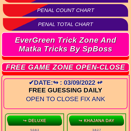
PENAL COUNT CHART
PENAL TOTAL CHART
EverGreen Trick Zone And
Matka Tricks By SpBoss
FREE GAME ZONE OPEN-CLOSE
✔DATE:↬ : 03/09/2022 ↫
FREE GUESSING DAILY
OPEN TO CLOSE FIX ANK
↪ DELUXE
↪ KHAJANA DAY
5-0-8-3
3-8-2-7