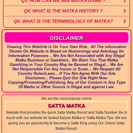
Q3: HOW CAN WE WIN MATKA GAME ?
↢
Q4: WHAT IS THE MATKA HISTORY ?
↢
Q5: WHAT IS THE TERMINOLOGY OF MATKA?
↢
DISCLAIMER
Viewing This WebSite Is On Your Own Risk.. All The information
Shown On Website Is Based on Numerology and Astrology for
Information Purposes .. We Are Not Associated with Any Illegal
Matka Business or Gamblers.. We Warn You That Matka
Gambling in Your Country May be Banned or Illegal... We Are
Not Responsible For Any Issues or Scam... We Respect All
Country Rules/Laws... If You Not Agree With Our Site
Disclaimer... Please Quit Our Site Right Now.
Copying/Promoting/Publishing Any of Our Content in Any Type
Of Media or Other Source is Illegal and against Law.
We are the most popular online
SATTA MATKA
Website that provides the quick Satta Matka Result and Satta Number. Be in
touch with our website for fastest Kalyan Matka or Satta Matka Tips. We are
giving you an opportunity to become a Satta King using Our Online Satta
Matka Result.