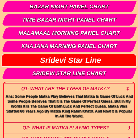
BAZAR NIGHT PANEL CHART
TIME BAZAR NIGHT PANEL CHART
MALAMAAL MORNING PANEL CHART
KHAJANA MARNING PANEL CHART
Sridevi Star Line
SRIDEVI STAR LINE CHART
Q1: WHAT ARE THE TYPES OF MATKA?
↢
Ans: Some People Matka Play Believes That Matka Is Game Of Luck And
Some People Believes That It Is The Game Of Perfect Guess. But In My
Words It Is The Game Of Both Luck And Perfect Guess. Matka Was
Started 60 Years Ago By Matka King Ratan Khatri. And Now It Is Popular
In All The World.
Q2: WHAT IS MATKA PLAYING TYPES?
↢