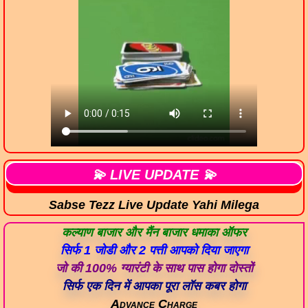
💫 LIVE UPDATE 💫
Sabse Tezz Live Update Yahi Milega
कल्याण बाजार और मैंन बाजार धमाका ऑफर
सिर्फ 1 जोडी और 2 पत्ती आपको दिया जाएगा
जो की 100% ग्यारंटी के साथ पास होगा दोस्तों
सिर्फ एक दिन में आपका पूरा लॉस कबर होगा
Advance Charge